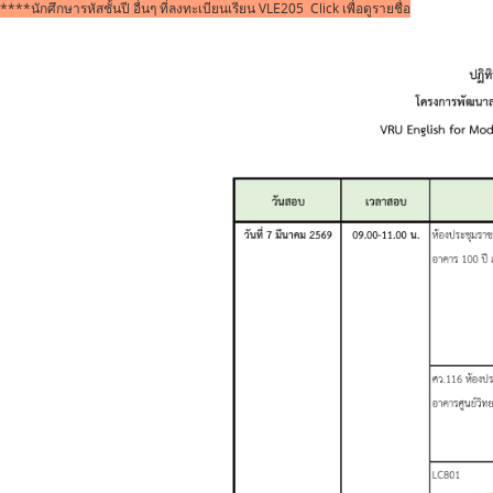
****นักศึกษารหัสชั้นปี อื่นๆ ที่ลงทะเบียนเรียน VLE205 Click เพื่อดูรายชื่อ