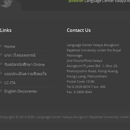
@twitter
Language Center Valaya Al
Links
Contact Us
Language Center Valaya Alongkorn
Home
Rajabhat University under the Royal
มรภ.วไลยอลงกรณ์
Patronage
2nd Floor(office).Valaya
รับสมัครนักศึกษา Online
Alongkorn75 years Bld. 1, Moo 20,
Phaholyothin Road, Klong-Nueng,
แบบประเมินความพึงพอใจ
Klong Luang, Pathumthani
Postal Code 13180.
LC-ITA
Tel.0-2529-0674-7 ext. 456
English Discoveries
Fax. 0-2909-3044
Copyright © 2014-2026, Language Center Valaya Alongkorn Rajabhat University under 