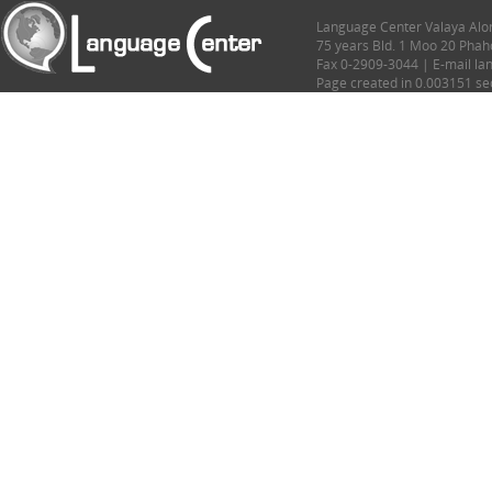
Language Center Valaya Alon
75 years Bld. 1 Moo 20 Phah
Fax 0-2909-3044 | E-mail l
Page created in 0.003151 s