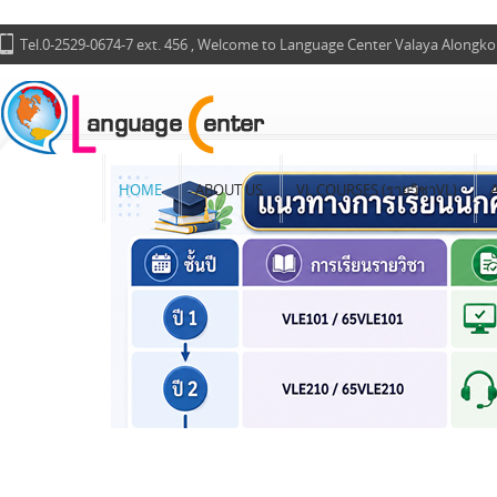
Tel.0-2529-0674-7 ext. 456 , Welcome to Language Center Valaya Alongko
HOME
ABOUT US
VL COURSES (รายวิชาVL)