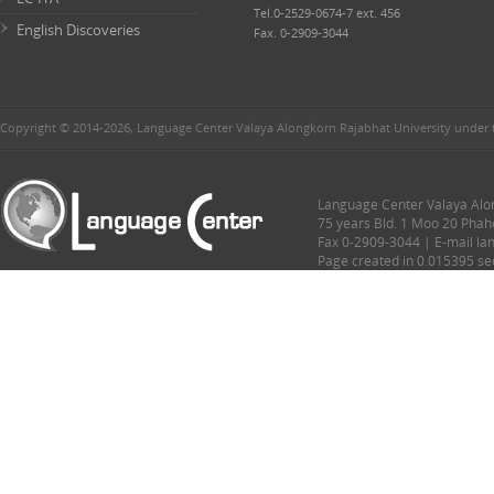
Tel.0-2529-0674-7 ext. 456
English Discoveries
Fax. 0-2909-3044
Copyright © 2014-2026, Language Center Valaya Alongkorn Rajabhat University under 
Language Center Valaya Alon
75 years Bld. 1 Moo 20 Phah
Fax 0-2909-3044 | E-mail l
Page created in 0.015395 s