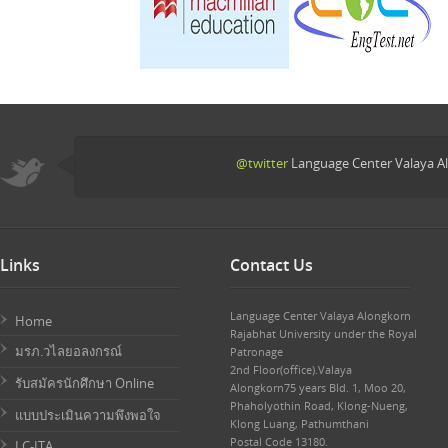
@twitter
Language Center Valaya Al
Links
Contact Us
Language Center Valaya Alongkorn
Home
Rajabhat University under the Royal
มรภ.วไลยอลงกรณ์
Patronage
2nd Floor(office).Valaya
รับสมัครนักศึกษา Online
Alongkorn75 years Bld. 1, Moo 20,
Phaholyothin Road, Klong-Nueng,
แบบประเมินความพึงพอใจ
Klong Luang, Pathumthani
Postal Code 13180.
LC-ITA