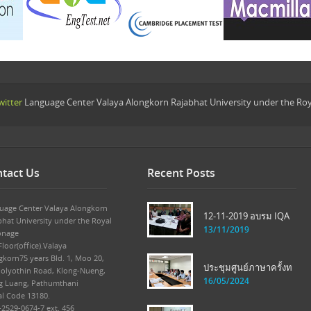
itter
Language Center Valaya Alongkorn Rajabhat University under the Ro
tact Us
Recent Posts
uage Center Valaya Alongkorn
12-11-2019 อบรม IQA
bhat University under the Royal
13/11/2019
onage
loor(office).Valaya
gkorn75 years Bld. 1, Moo 20,
ประชุมศูนย์ภาษาครั้งท
olyothin Road, Klong-Nueng,
16/05/2024
g Luang, Pathumthani
al Code 13180.
-2529-0674-7 ext. 456