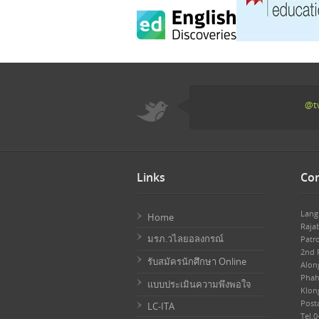
@tw
Links
Con
Lang
Home
Raja
มรภ.วไลยอลงกรณ์
Patr
2nd F
รับสมัครนักศึกษา Online
Alon
Phah
แบบประเมินความพึงพอใจ
Klon
Post
LC-ITA
Tel.0