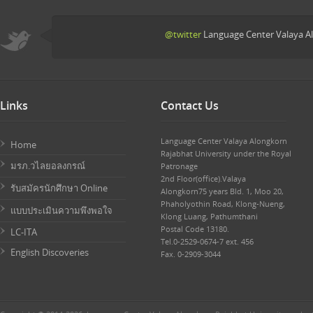
@twitter
Language Center Valaya Al
Links
Contact Us
Language Center Valaya Alongkorn
Home
Rajabhat University under the Royal
มรภ.วไลยอลงกรณ์
Patronage
2nd Floor(office).Valaya
รับสมัครนักศึกษา Online
Alongkorn75 years Bld. 1, Moo 20,
Phaholyothin Road, Klong-Nueng,
แบบประเมินความพึงพอใจ
Klong Luang, Pathumthani
Postal Code 13180.
LC-ITA
Tel.0-2529-0674-7 ext. 456
English Discoveries
Fax. 0-2909-3044