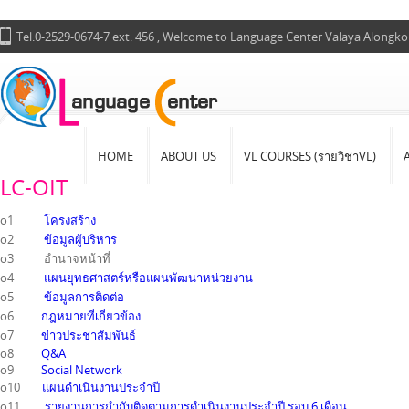
Tel.0-2529-0674-7 ext. 456 , Welcome to Language Center Valaya Alongko
HOME
ABOUT US
VL COURSES (รายวิชาVL)
LC-OIT
o1
โครงสร้าง
o2
ข้อมูลผู้บริหาร
o3 อำนาจหน้าที่
o4
แผนยุทธศาสตร์หรือแผนพัฒนาหน่วยงาน
o5
ข้อมูลการติดต่อ
o6
กฎหมายที่เกี่ยวข้อง
o7
ข่าวประชาสัมพันธ์
o8
Q&A
o9
Social Network
o10
แผนดำเนินงานประจำปี
o11
รายงานการกำกับติดตามการดำเนินงานประจำปี รอบ 6 เดือน