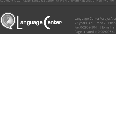
Copyright © 2014-2026, Language Center Valaya Alongkorn Rajabhat University under 
Language Center Valaya Alon
75 years Bld. 1 Moo 20 Phah
Fax 0-2909-3044 | E-mail l
Page created in 0.009096 s