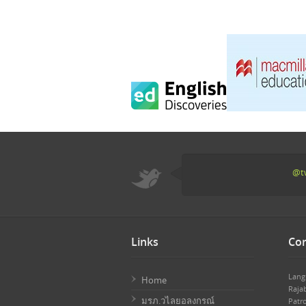
@tw
Links
Con
Lang
Home
Raja
มรภ.วไลยอลงกรณ์
Patr