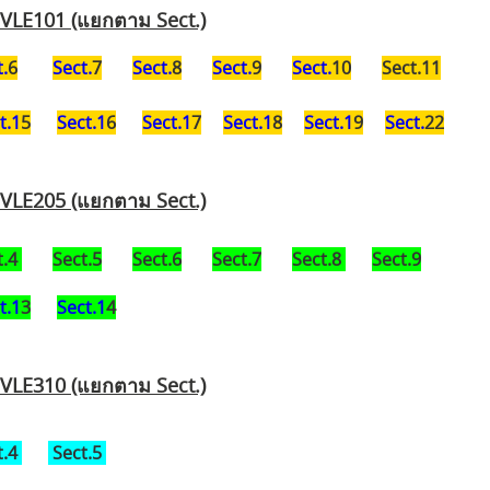
VLE101 (แยกตาม Sect.)
.
6
Sect.
7
Sect.
8
Sect.
9
Sect.
10
Sect.11
t.1
5
Sect.1
6
Sect.1
7
Sect.1
8
Sect.1
9
Sect.
22
VLE205 (แยกตาม Sect.)
t.4
Sect.5
Sect.6
Sect.7
Sect.8
Sect.9
t.1
3
Sect.1
4
VLE310 (แยกตาม Sect.)
t.4
Sect.5