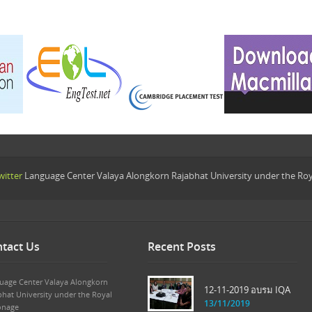
itter
Language Center Valaya Alongkorn Rajabhat University under the Ro
tact Us
Recent Posts
uage Center Valaya Alongkorn
12-11-2019 อบรม IQA
bhat University under the Royal
13/11/2019
onage